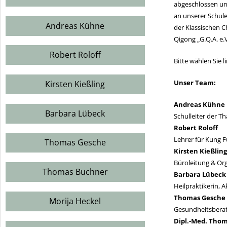
abgeschlossen un
an unserer Schule
Andreas Kühne
der Klassischen C
Qigong „G.Q.A. e.
Robert Roloff
Bitte wählen Sie 
Unser Team:
Kirsten Kießling
Andreas Kühne
Barbara Lübeck
Schulleiter der 
Robert Roloff
Lehrer für Kung 
Thomas Gesche
Kirsten Kießlin
Büroleitung & Or
Thomas Buchner
Barbara Lübeck
Heilpraktikerin,
Thomas Gesche
Morija Heckel
Gesundheitsberat
Dipl.-Med. Tho