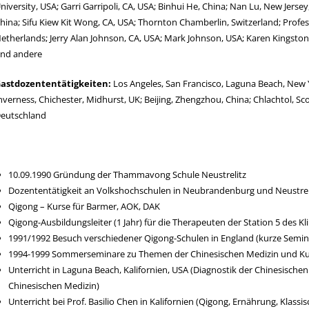
niversity, USA; Garri Garripoli, CA, USA; Binhui He, China; Nan Lu, New Jer
hina; Sifu Kiew Kit Wong, CA, USA; Thornton Chamberlin, Switzerland; Profess
etherlands; Jerry Alan Johnson, CA, USA; Mark Johnson, USA; Karen Kingston,
nd andere
astdozententätigkeiten:
Los Angeles, San Francisco, Laguna Beach, New Y
nverness, Chichester, Midhurst, UK; Beijing, Zhengzhou, China; Chlachtol, S
eutschland
10.09.1990 Gründung der Thammavong Schule Neustrelitz
Dozententätigkeit an Volkshochschulen in Neubrandenburg und Neustrel
Qigong – Kurse für Barmer, AOK, DAK
Qigong-Ausbildungsleiter (1 Jahr) für die Therapeuten der Station 5 des 
1991/1992 Besuch verschiedener Qigong-Schulen in England (kurze Semin
1994-1999 Sommerseminare zu Themen der Chinesischen Medizin und Kung
Unterricht in Laguna Beach, Kalifornien, USA (Diagnostik der Chinesische
Chinesischen Medizin)
Unterricht bei Prof. Basilio Chen in Kalifornien (Qigong, Ernährung, Klassi