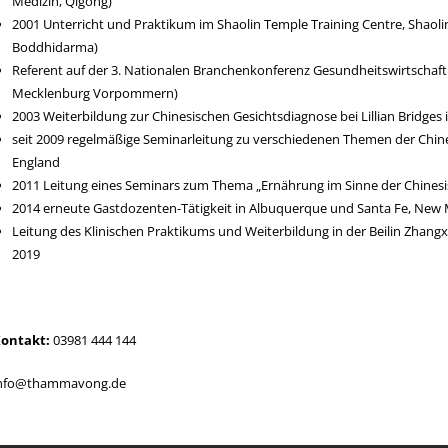
Medizin, Qigong)
2001 Unterricht und Praktikum im Shaolin Temple Training Centre, Shao
Boddhidarma)
Referent auf der 3. Nationalen Branchenkonferenz Gesundheitswirtschaft
Mecklenburg Vorpommern)
2003 Weiterbildung zur Chinesischen Gesichtsdiagnose bei Lillian Bridges
seit 2009 regelmäßige Seminarleitung zu verschiedenen Themen der Chine
England
2011 Leitung eines Seminars zum Thema „Ernährung im Sinne der Chinesi
2014 erneute Gastdozenten-Tätigkeit in Albuquerque und Santa Fe, New 
Leitung des Klinischen Praktikums und Weiterbildung in der Beilin Zhangxi
2019
ontakt:
03981 444 144
nfo@thammavong.de