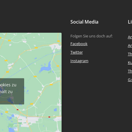
Social Media
L
Folgen Sie uns doch auf:
An
Facebook
An
Twitter
T
Instagram
Ku
T
G.
ookies zu
halt zu