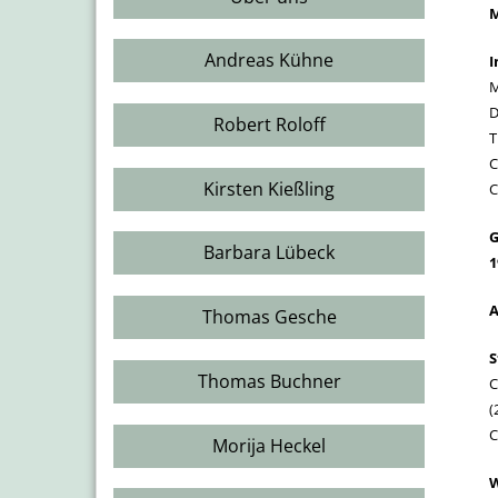
M
Andreas Kühne
I
M
D
Robert Roloff
T
C
Kirsten Kießling
C
G
Barbara Lübeck
1
A
Thomas Gesche
S
Thomas Buchner
C
(
C
Morija Heckel
W