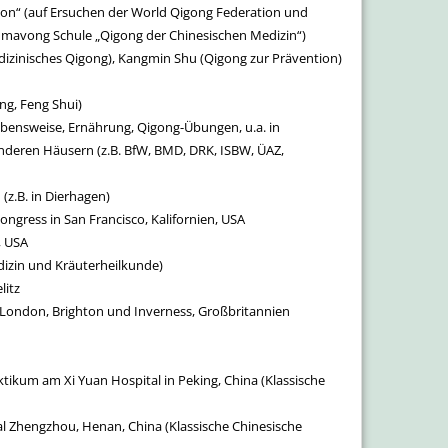
on“ (auf Ersuchen der World Qigong Federation und
mmavong Schule „Qigong der Chinesischen Medizin“)
edizinisches Qigong), Kangmin Shu (Qigong zur Prävention)
ng, Feng Shui)
ebensweise, Ernährung, Qigong-Übungen, u.a. in
nderen Häusern (z.B. BfW, BMD, DRK, ISBW, ÜAZ,
(z.B. in Dierhagen)
gress in San Francisco, Kalifornien, USA
, USA
dizin und Kräuterheilkunde)
litz
 London, Brighton und Inverness, Großbritannien
ikum am Xi Yuan Hospital in Peking, China (Klassische
al Zhengzhou, Henan, China (Klassische Chinesische