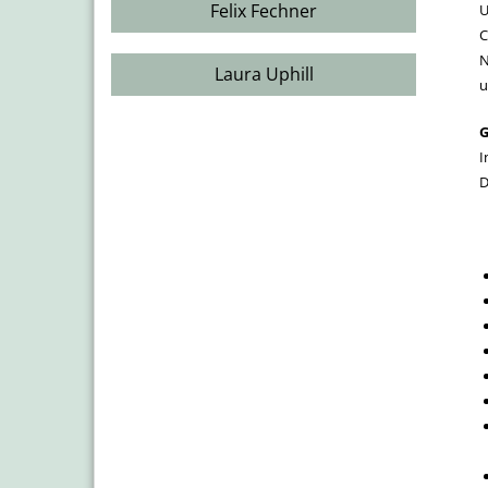
Felix Fechner
U
C
N
Laura Uphill
u
G
I
D