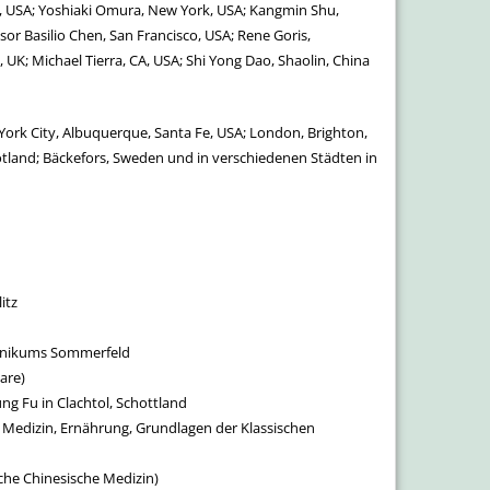
sey, USA; Yoshiaki Omura, New York, USA; Kangmin Shu,
or Basilio Chen, San Francisco, USA; Rene Goris,
 UK; Michael Tierra, CA, USA; Shi Yong Dao, Shaolin, China
ork City, Albuquerque, Santa Fe, USA; London, Brighton,
cotland; Bäckefors, Sweden und in verschiedenen Städten in
itz
Klinikums Sommerfeld
are)
 Fu in Clachtol, Schottland
n Medizin, Ernährung, Grundlagen der Klassischen
sche Chinesische Medizin)