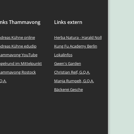
inks Thammavong
Links extern
dreas Kühne online
Herba Natura - Harald Noll
dreas Kühne edudip
Kung Fu Academy Berlin
hammavong YouTube
Lokalinfos
gelrund im Mittelpunkt
Gwen's Garden
hammavong Rostock
Christian Reif, G.Q.A.
Q.A.
Manja Rumpelt, G.Q.A.
Bäckerei Gesche