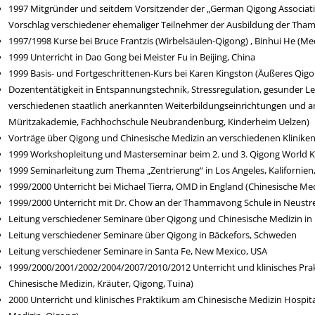
1997 Mitgründer und seitdem Vorsitzender der „German Qigong Associati
Vorschlag verschiedener ehemaliger Teilnehmer der Ausbildung der Tha
1997/1998 Kurse bei Bruce Frantzis (Wirbelsäulen-Qigong) , Binhui He (M
1999 Unterricht in Dao Gong bei Meister Fu in Beijing, China
1999 Basis- und Fortgeschrittenen-Kurs bei Karen Kingston (Äußeres Qigo
Dozententätigkeit in Entspannungstechnik, Stressregulation, gesunder L
verschiedenen staatlich anerkannten Weiterbildungseinrichtungen und a
Müritzakademie, Fachhochschule Neubrandenburg, Kinderheim Uelzen)
Vorträge über Qigong und Chinesische Medizin an verschiedenen Kliniken 
1999 Workshopleitung und Masterseminar beim 2. und 3. Qigong World Kon
1999 Seminarleitung zum Thema „Zentrierung“ in Los Angeles, Kalifornien
1999/2000 Unterricht bei Michael Tierra, OMD in England (Chinesische Me
1999/2000 Unterricht mit Dr. Chow an der Thammavong Schule in Neustre
Leitung verschiedener Seminare über Qigong und Chinesische Medizin in
Leitung verschiedener Seminare über Qigong in Bäckefors, Schweden
Leitung verschiedener Seminare in Santa Fe, New Mexico, USA
1999/2000/2001/2002/2004/2007/2010/2012 Unterricht und klinisches Prakt
Chinesische Medizin, Kräuter, Qigong, Tuina)
2000 Unterricht und klinisches Praktikum am Chinesische Medizin Hospit