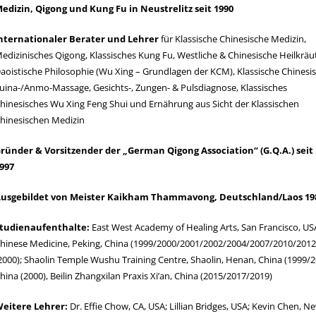
edizin, Qigong und Kung Fu in Neustrelitz seit 1990
nternationaler Berater und Lehrer
für Klassische Chinesische Medizin,
edizinisches Qigong, Klassisches Kung Fu, Westliche & Chinesische Heilkräut
aoistische Philosophie (Wu Xing – Grundlagen der KCM), Klassische Chinesi
uina-/Anmo-Massage, Gesichts-, Zungen- & Pulsdiagnose, Klassisches
hinesisches Wu Xing Feng Shui und Ernährung aus Sicht der Klassischen
hinesischen Medizin
ründer & Vorsitzender der „German Qigong Association“ (G.Q.A.) seit
997
usgebildet von Meister Kaikham Thammavong, Deutschland/Laos 1986
tudienaufenthalte:
East West Academy of Healing Arts, San Francisco, USA;
hinese Medicine, Peking, China (1999/2000/2001/2002/2004/2007/2010/2012
2000); Shaolin Temple Wushu Training Centre, Shaolin, Henan, China (1999/
hina (2000), Beilin Zhangxilan Praxis Xi’an, China (2015/2017/2019)
eitere Lehrer:
Dr. Effie Chow, CA, USA; Lillian Bridges, USA; Kevin Chen, N