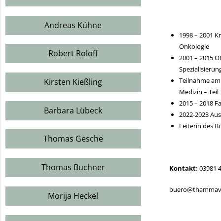
Andreas Kühne
1998 – 2001 K
Onkologie
Robert Roloff
2001 – 2015 O
Spezialisierun
Teilnahme am 
Kirsten Kießling
Medizin – Teil 
2015 – 2018 F
Barbara Lübeck
2022-2023 Aus
Leiterin des 
Thomas Gesche
Thomas Buchner
Kontakt:
03981 
buero@thammav
Morija Heckel