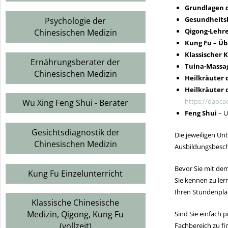
Grundlagen d
Gesundheitsb
Psychologie der
Qigong-Lehre
Chinesischen Medizin
Kung Fu – Üb
Klassischer 
Ernährungsberater der
Tuina-Massag
Chinesischen Medizin
Heilkräuter 
Heilkräuter 
https://daoca
Wu Xing Feng Shui - Berater
Feng Shui
– U
Gesichtsdiagnostik der
Die jeweiligen Un
Chinesischen Medizin
Ausbildungsbesc
Bevor Sie mit dem
Kung Fu Einzelunterricht
Sie kennen zu ler
Ihren Stundenplan
Klassische Chinesische
Medizin, Qigong, Kung Fu
Sind Sie einfach 
(vollzeit)
Fachbereich zu fi