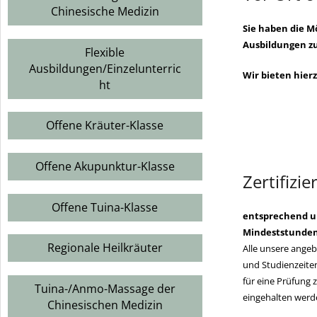
Chinesische Medizin
Sie haben die Mö
Ausbildungen zu
Flexible
Ausbildungen/Einzelunterric
Wir bieten hier
ht
Offene Kräuter-Klasse
Offene Akupunktur-Klasse
Zertifizi
Offene Tuina-Klasse
entsprechend u
Mindeststundens
Regionale Heilkräuter
Alle unsere angeb
und Studienzeiten
für eine Prüfung 
Tuina-/Anmo-Massage der
eingehalten werden
Chinesischen Medizin