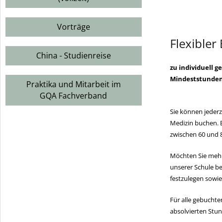
Vorträge
Flexibler
China - Studienreise
zu individuell 
Mindeststunden
Praktika und Mitarbeit im
GQA Fachverband
Sie können jeder
Medizin buchen. 
zwischen 60 und 
Möchten Sie mehre
unserer Schule b
festzulegen sowie
Für alle gebucht
absolvierten Stu