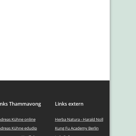
inks Thammavong
Links extern
dreas Kühne online
Herba Natura - Harald Noll
dreas Kühne edudip
Kung Fu Academy Berlin