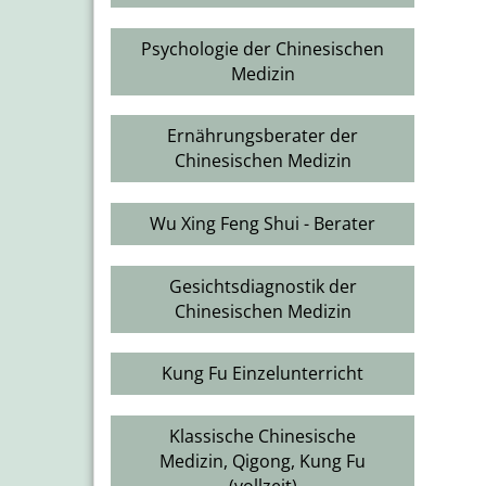
Psychologie der Chinesischen
Medizin
Ernährungsberater der
Chinesischen Medizin
Wu Xing Feng Shui - Berater
Gesichtsdiagnostik der
Chinesischen Medizin
Kung Fu Einzelunterricht
Klassische Chinesische
Medizin, Qigong, Kung Fu