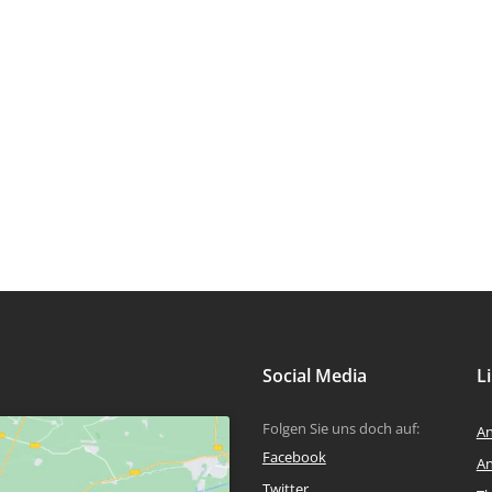
Social Media
L
Folgen Sie uns doch auf:
An
Facebook
An
Twitter