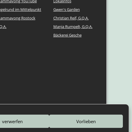
hammavong YouTube
Lokalinfos
gelrund im Mittelpunkt
Gwen's Garden
hammavong Rostock
Christian Reif, G.Q.A.
Q.A.
Manja Rumpelt, G.Q.A.
Bäckerei Gesche
verwerfen
Vorlieben