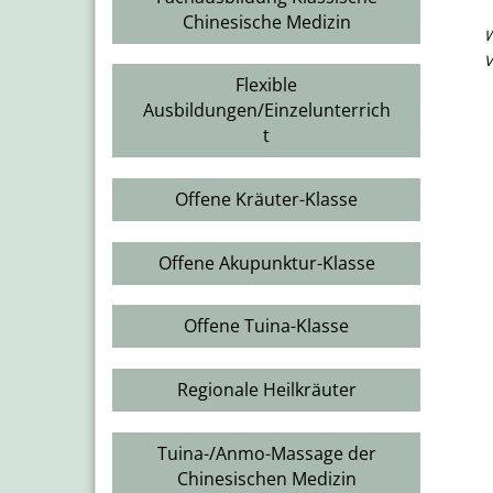
Chinesische Medizin
W
V
Flexible
Ausbildungen/Einzelunterrich
t
Offene Kräuter-Klasse
Offene Akupunktur-Klasse
Offene Tuina-Klasse
Regionale Heilkräuter
Tuina-/Anmo-Massage der
Chinesischen Medizin