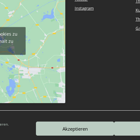
T
Instagram
Ku
T
G.
ookies zu
halt zu
eren.
Akzeptieren