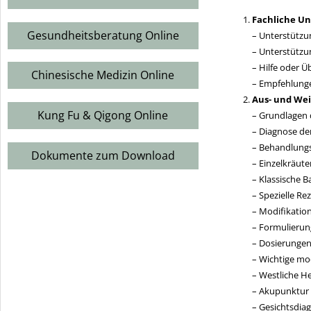
Fachliche Un
Gesundheitsberatung Online
– Unterstützu
– Unterstützu
– Hilfe oder 
Chinesische Medizin Online
– Empfehlunge
Aus- und Wei
Kung Fu & Qigong Online
– Grundlagen 
– Diagnose de
– Behandlungs
Dokumente zum Download
– Einzelkräut
– Klassische B
– Spezielle R
– Modifikatio
– Formulierun
– Dosierunge
– Wichtige m
– Westliche He
– Akupunktur 
– Gesichtsdia